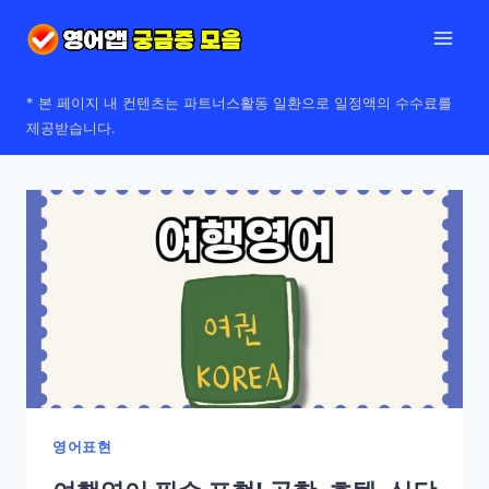
Skip
to
content
* 본 페이지 내 컨텐츠는 파트너스활동 일환으로 일정액의 수수료를
제공받습니다.
영어표현